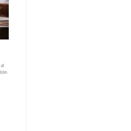
 al
tión