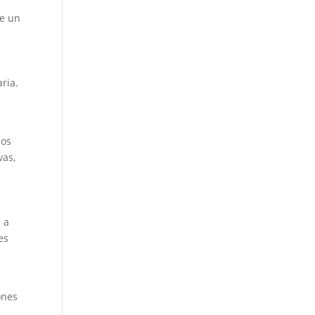
de un
ria.
cos
vas,
 a
es
ones