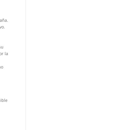
paña.
vo.
su
or la
no
ible