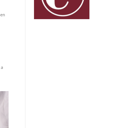
 en
 a