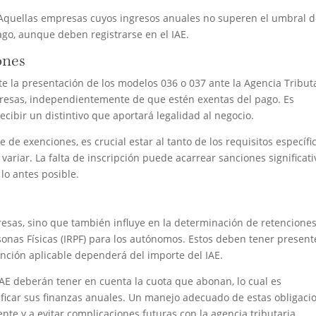
 Aquellas empresas cuyos ingresos anuales no superen el umbral 
go, aunque deben registrarse en el IAE.
ones
nte la presentación de los modelos 036 o 037 ante la Agencia Tributa
presas, independientemente de que estén exentas del pago. Es
cibir un distintivo que aportará legalidad al negocio.
e exenciones, es crucial estar al tanto de los requisitos específi
iar. La falta de inscripción puede acarrear sanciones significati
lo antes posible.
esas, sino que también influye en la determinación de retenciones
sonas Físicas (IRPF) para los autónomos. Estos deben tener present
tención aplicable dependerá del importe del IAE.
AE deberán tener en cuenta la cuota que abonan, lo cual es
ficar sus finanzas anuales. Un manejo adecuado de estas obligaci
ente y a evitar complicaciones futuras con la agencia tributaria.