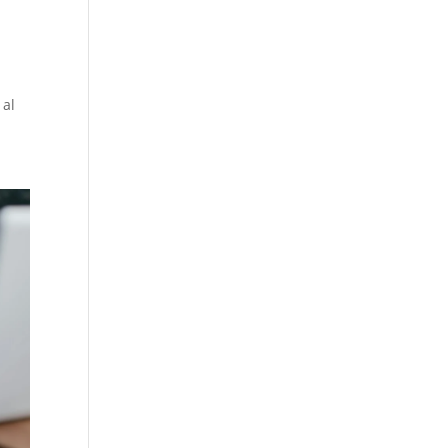
l
 al