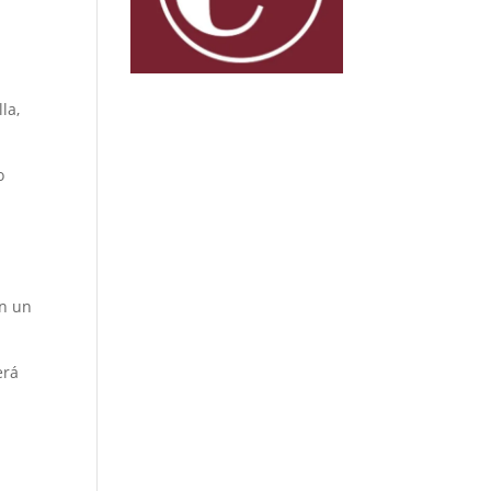
la,
o
en un
erá