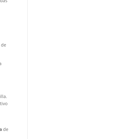
idas
n de
a
lla.
tivo
a
de