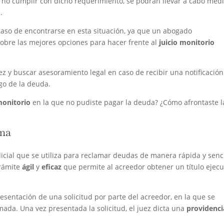
 no cumplir con dicho requerimiento, se podrán llevar a cabo med
.
caso de encontrarse en esta situación, ya que un abogado
sobre las mejores opciones para hacer frente al
juicio monitorio
ez y buscar asesoramiento legal en caso de recibir una notificació
go de la deuda.
monitorio
en la que no pudiste pagar la deuda? ¿Cómo afrontaste l
ema
icial que se utiliza para reclamar deudas de manera rápida y senci
trámite
ágil
y
eficaz
que permite al acreedor obtener un título ejecu
resentación de una solicitud por parte del acreedor, en la que se
mada. Una vez presentada la solicitud, el juez dicta una
providenci