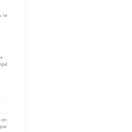
, se
s
de
egal
.
a en
 por