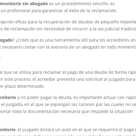
l
monitorio sin abogado
es un procedimiento sencillo, es
n profesional para garantizar el éxito de la reclamación.
opción eficaz para la recuperación de deudas de pequeño importe
o de reclamación sin necesidad de recurrir a la vía judicial tradici
bogado
? ¿Crees que es una herramienta útil para los acreedores en
s necesario contar con la asesoría de un abogado en todo moment
r
al que se utiliza para reclamar el pago de una deuda de forma ráp
 En este proceso, el acreedor presenta una solicitud al juzgado par
 un plazo determinado.
onitorio
y no poder pagar la deuda, es importante actuar con rapi
el juzgado, en el que se expongan las razones por las cuales no s
ortar toda la documentación necesaria que respalde la situación
onitorio
, el juzgado dictará un auto en el que se requerirá el pago