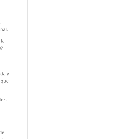
,
onal.
 la
o?
ida y
a que
dez.
e
 de