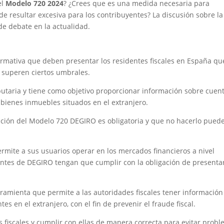
el
Modelo 720 2024
? ¿Crees que es una medida necesaria para
de resultar excesiva para los contribuyentes? La discusión sobre la
de debate en la actualidad.
rmativa que deben presentar los residentes fiscales en España qu
 superen ciertos umbrales.
ibutaria y tiene como objetivo proporcionar información sobre cuen
y bienes inmuebles situados en el extranjero.
ación del Modelo 720 DEGIRO es obligatoria y que no hacerlo pued
mite a sus usuarios operar en los mercados financieros a nivel
ientes de DEGIRO tengan que cumplir con la obligación de presentar
amienta que permite a las autoridades fiscales tener información
tes en el extranjero, con el fin de prevenir el fraude fiscal.
es fiscales y cumplir con ellas de manera correcta para evitar prob