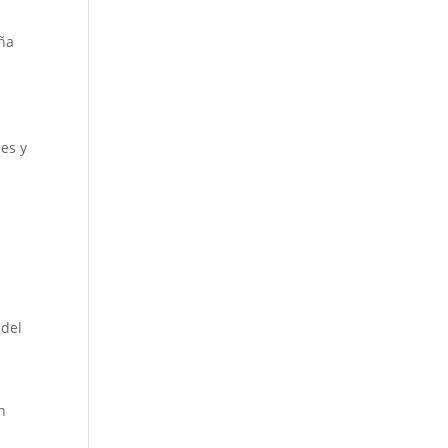
ña
les y
 del
n