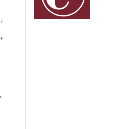
 y
DF
do