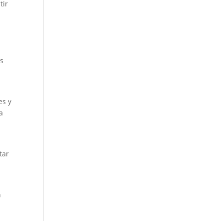
tir
as
es y
a
tar
n