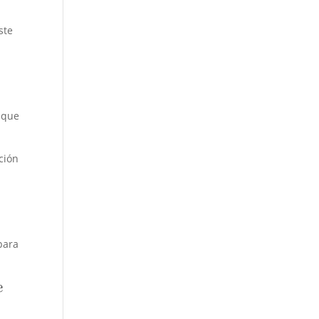
ste
 que
ción
para
e