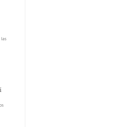
 las
l
í
os