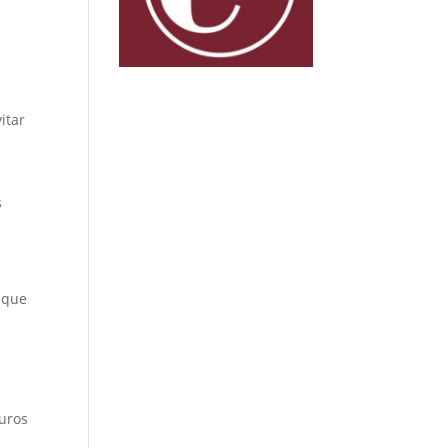
itar
s
s que
0
euros