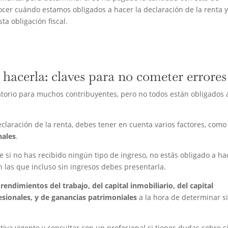
ocer cuándo estamos obligados a hacer la declaración de la renta 
a obligación fiscal.
 hacerla: claves para no cometer errores
atorio para muchos contribuyentes, pero no todos están obligados 
eclaración de la renta, debes tener en cuenta varios factores, com
nales
.
si no has recibido ningún tipo de ingreso, no estás obligado a ha
n las que incluso sin ingresos debes presentarla.
s
rendimientos del trabajo, del capital inmobiliario, del capital
esionales, y de ganancias patrimoniales
a la hora de determinar s
va vigente y consultar con un profesional si tienes dudas sobre s