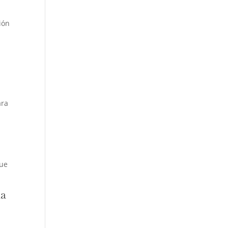
ión
ra
que
la