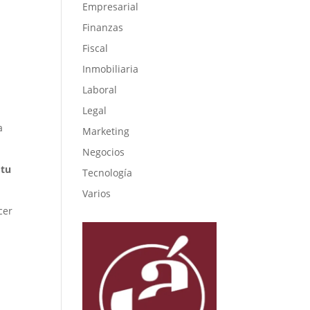
Empresarial
y
Finanzas
Fiscal
Inmobiliaria
Laboral
Legal
a
Marketing
Negocios
o
tu
Tecnología
Varios
cer
i
i